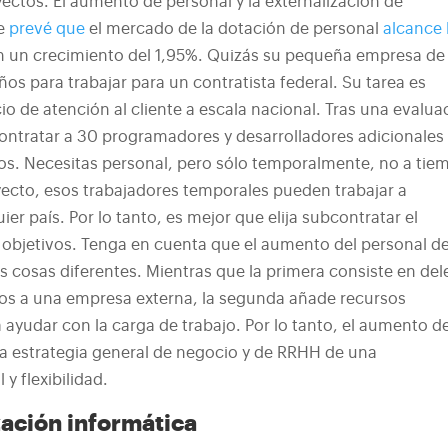
yectos.
El aumento de personal y la externalización de
Se
prevé que
el mercado de la dotación de personal
alcance 
n un crecimiento del 1,95%.
Quizás su pequeña empresa de 
ños para trabajar para un contratista federal. Su tarea es
io de atención al cliente a escala nacional. Tras una evalua
contratar a 30 programadores y desarrolladores adicionales
os.
Necesitas personal, pero sólo temporalmente, no a tie
yecto, esos trabajadores temporales pueden trabajar a
ier país. Por lo tanto, es mejor que elija subcontratar
el
 objetivos.
Tenga en cuenta que el aumento del personal de
s cosas diferentes. Mientras que la primera consiste en del
tos a una empresa externa, la segunda añade recursos
a ayudar con la carga de trabajo.
Por lo tanto, el aumento d
a estrategia general de negocio y de RRHH de una
y flexibilidad.
zación informática