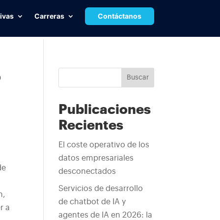
ivas
Carreras
Contáctanos
o
Buscar
Publicaciones
Recientes
El coste operativo de los
datos empresariales
de
desconectados
Servicios de desarrollo
n,
de chatbot de IA y
r a
agentes de IA en 2026: la