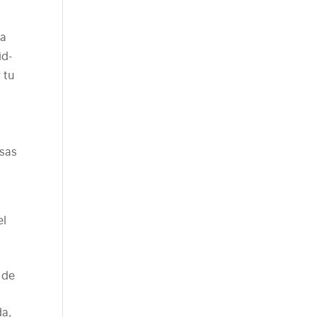
ma
id-
 tu
n
sas
el
 de
da,