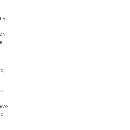
lten
zca
de
e
jo,
la
uevo
 o