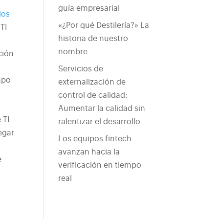
guía empresarial
los
«¿Por qué Destilería?» La
TI
historia de nuestro
nombre
ción
Servicios de
mpo
externalización de
control de calidad:
Aumentar la calidad sin
 TI
ralentizar el desarrollo
egar
Los equipos fintech
avanzan hacia la
e
verificación en tiempo
real