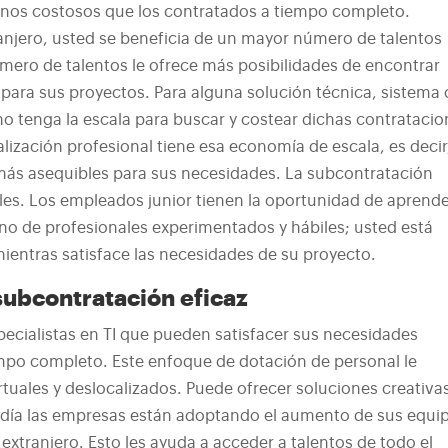
nos costosos que los contratados a tiempo completo.
ranjero, usted se beneficia de un mayor número de talentos
mero de talentos le ofrece más posibilidades de encontrar
s para sus proyectos. Para alguna solución técnica, sistema 
 no tenga la escala para buscar y costear dichas contrataci
lización profesional tiene esa economía de escala, es decir
más asequibles para sus necesidades.
La subcontratación
les. Los empleados junior tienen la oportunidad de aprend
ano de profesionales experimentados y hábiles; usted está
ientras satisface las necesidades de su proyecto.
subcontratación eficaz
ecialistas en TI que pueden satisfacer sus necesidades
empo completo. Este enfoque de dotación de personal le
rtuales y deslocalizados. Puede ofrecer soluciones creativa
 día las empresas están adoptando el aumento de sus equi
l extranjero. Esto les ayuda a acceder a talentos de todo el