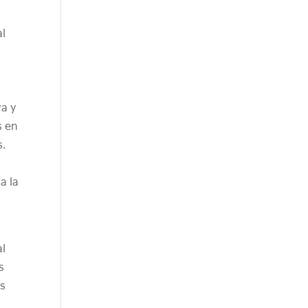
al
va y
s en
s.
a la
al
s
as