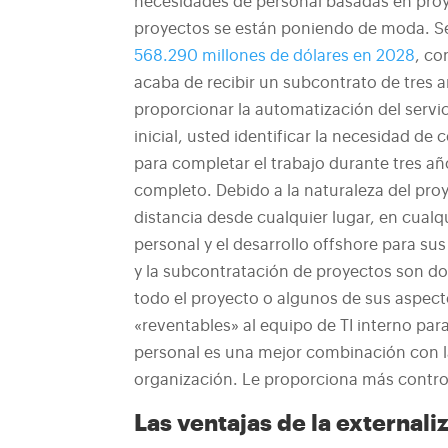
necesidades de personal basadas en pro
proyectos se están poniendo de moda. 
568.290 millones de dólares en 2028
, co
acaba de recibir un subcontrato de tres a
proporcionar la automatización del servic
inicial, usted
identificar la necesidad de 
para completar el trabajo durante tres añ
completo. Debido a la naturaleza del pro
distancia desde cualquier lugar, en cualqu
personal y el desarrollo offshore para sus
y la subcontratación de proyectos son do
todo el proyecto o algunos de sus aspec
«reventables» al equipo de TI interno par
personal es una mejor combinación con l
organización. Le proporciona más control 
Las ventajas de la externali