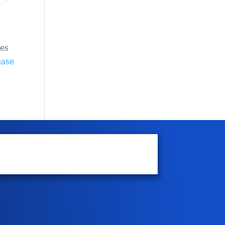
res
gase