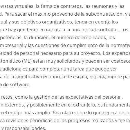
stas virtuales, la firma de contratos, las reuniones y las
d. Para sacar
el máximo provecho de la subcontratación, y 
al y sus objetivos organizativos, tenga en cuenta los
que hay que tener en cuenta a la hora de subcontratar. Los
mpetencias, la duración, el número de empleados, los
mpresarial y las cuestiones de cumplimiento de la normati
antidad de personal necesario para su proyecto. Los experto
e Automático (ML) están muy solicitados y pueden ser costoso
es adicionales para completar una tarea que puede ser
 de la significativa economía de escala, especialmente par
o de software.
retos, como la gestión de las expectativas del personal.
n externos, y posiblemente en el extranjero, es fundament
n el equipo más amplio. Sea claro sobre lo que espera de lo
 revisiones periódicas de los progresos realizados y fije l
s y responsabilidades.