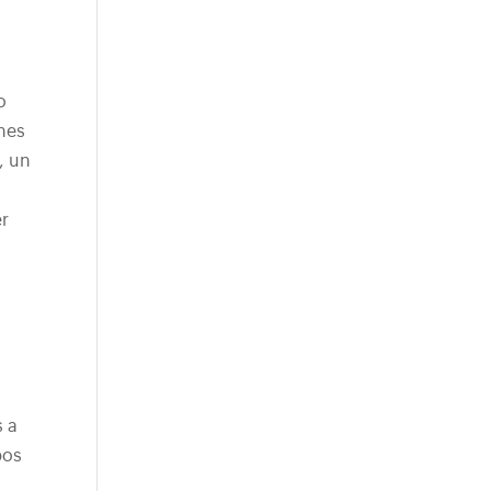
o
ones
, un
er
s a
pos