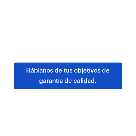
Construye software sin defectos con
nuestro completo servicio de pruebas
de control de calidad hoy mismo.
Háblanos de tus objetivos de
garantía de calidad.