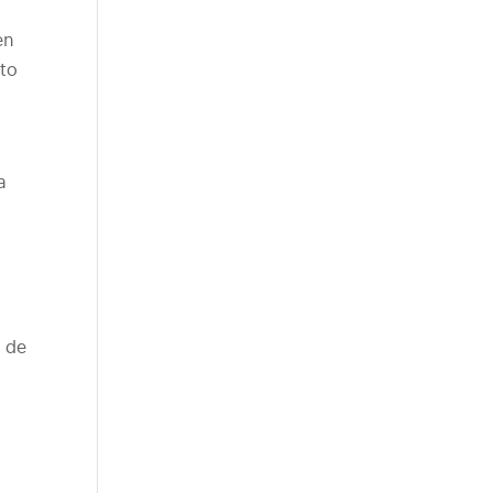
en
sto
a
s de