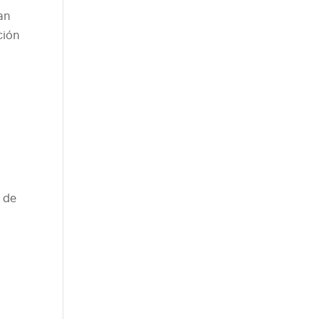
zan
ción
 de