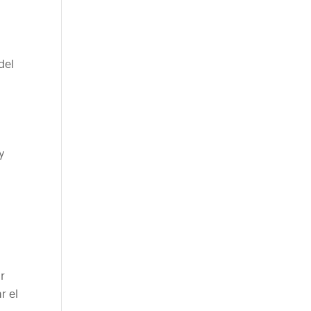
del
y
r
r el