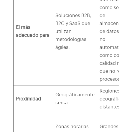
como servicio
Soluciones B2B,
de
B2C y SaaS que
almacenamien
El más
utilizan
de datos y tar
adecuado para
metodologías
no
ágiles.
automatizadas
como control 
calidad manua
que no requie
procesos ágile
Regiones
Geográficamente
Proximidad
geográficame
cerca
distantes
Zonas horarias
Grandes