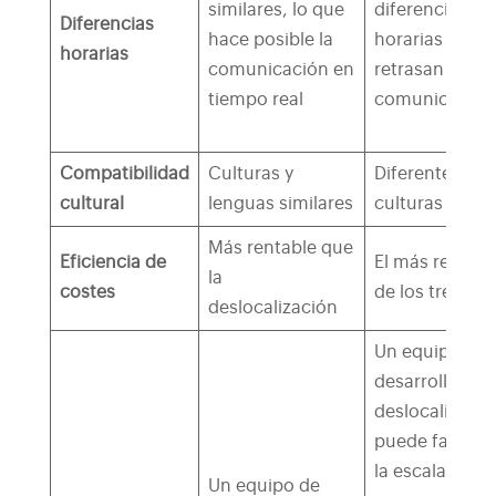
similares, lo que
diferencias
Diferencias
hace posible la
horarias que
horarias
comunicación en
retrasan la
tiempo real
comunicación
Compatibilidad
Culturas y
Diferentes
cultural
lenguas similares
culturas
Más rentable que
Eficiencia de
El más rentabl
la
costes
de los tres
deslocalización
Un equipo de
desarrollo
deslocalizado
puede favorec
la escalabilida
Un equipo de