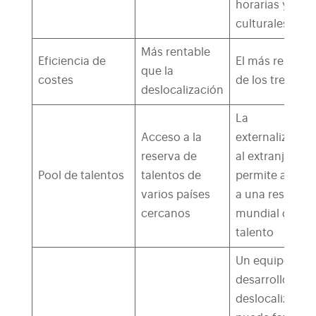
horarias y
culturales.
Más rentable
Eficiencia de
El más rentabl
que la
costes
de los tres
deslocalización
La
Acceso a la
externalizació
reserva de
al extranjero le
Pool de talentos
talentos de
permite acced
varios países
a una reserva
cercanos
mundial de
talento
Un equipo de
desarrollo
deslocalizado