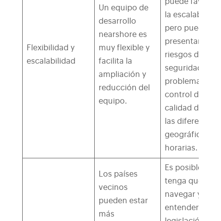
puede favorec
Un equipo de
la escalabilidad
desarrollo
pero puede
nearshore es
presentar
Flexibilidad y
muy flexible y
riesgos de
escalabilidad
facilita la
seguridad y
ampliación y
problemas de
reducción del
control de
equipo.
calidad debido
las diferencias
geográficas y
horarias.
Es posible que
Los países
tenga que
vecinos
navegar y
pueden estar
entender la
más
legislación