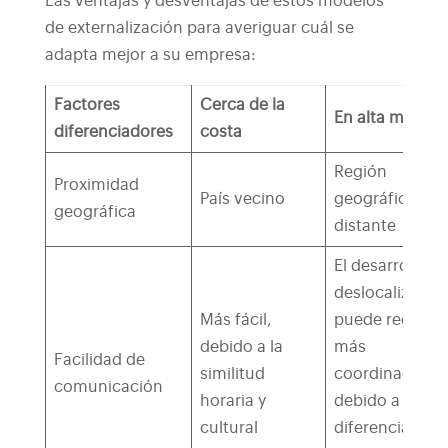
Las ventajas y desventajas de estos modelos
de externalización para averiguar cuál se
adapta mejor a su empresa:
Factores
Cerca de la
En alta mar
diferenciadores
costa
Región
Proximidad
País vecino
geográficamen
geográfica
distante
El desarrollo
deslocalizado
Más fácil,
puede requerir
debido a la
más
Facilidad de
similitud
coordinación
comunicación
horaria y
debido a las
cultural
diferencias