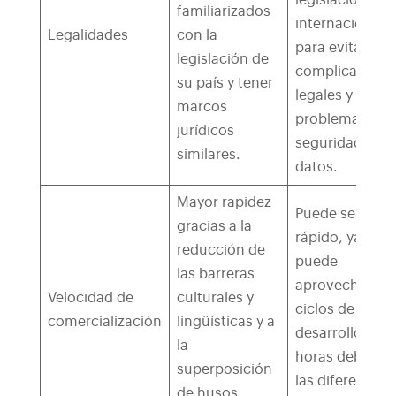
familiarizados
internacional
Legalidades
con la
para evitar
legislación de
complicacione
su país y tener
legales y
marcos
problemas de
jurídicos
seguridad de l
similares.
datos.
Mayor rapidez
Puede ser
gracias a la
rápido, ya que
reducción de
puede
las barreras
aprovechar
Velocidad de
culturales y
ciclos de
comercialización
lingüísticas y a
desarrollo de 2
la
horas debido a
superposición
las diferencias
de husos