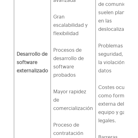
avanzada
de comunicació
suelen plantears
Gran
en las
escalabilidad y
deslocalizacione
flexibilidad
Problemas de
Procesos de
Desarrollo de
seguridad, como
desarrollo de
software
la violación de
software
externalizado
datos
probados
Costes ocultos,
Mayor rapidez
como formación
de
externa del
comercialización
equipo y gastos
legales.
Proceso de
contratación
Barreras